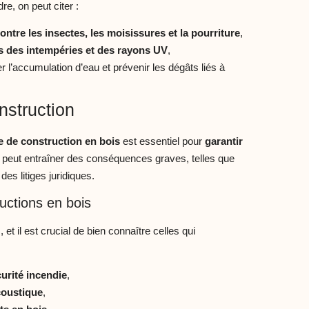
re, on peut citer :
ontre les insectes, les moisissures et la
pourriture
,
is des intempéries et des rayons UV
,
 l’accumulation d’eau et prévenir les dégâts liés à
struction
e de construction en bois
est essentiel pour
garantir
s peut entraîner des conséquences graves, telles que
s litiges juridiques.
uctions en bois
et il est crucial de bien connaître celles qui
urité incendie
,
acoustique
,